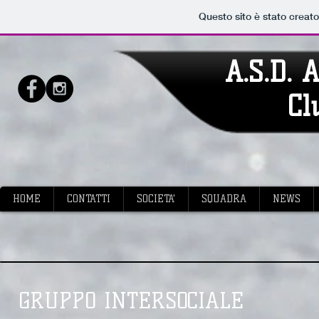
Questo sito è stato creat
A.S.D. 
Cl
HOME
CONTATTI
SOCIETA'
SQUADRA
NEWS
GRUPPO INTERSOCIALE